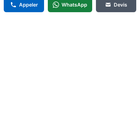
Appeler
WhatsApp
Devis
Agir-Serrurerie
🔐
Annemasse
24h/24
Serrurier professionnel à Annemasse avec service certifié.
Intervention rapide 24h/24 pour tous vos besoins en serrurerie,
sécurité et dépannage urgent.
06 75 94 54 18
Intervention 24h/24
contact@agir-serrurerie.fr
6 rue du parc
74100
Annemasse