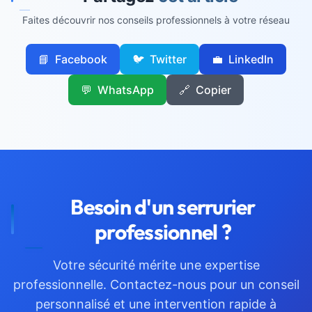
Faites découvrir nos conseils professionnels à votre réseau
📘
Facebook
🐦
Twitter
💼
LinkedIn
💬
WhatsApp
🔗
Copier
Besoin d'un
serrurier
professionnel ?
Votre sécurité mérite une expertise
professionnelle. Contactez-nous pour un conseil
personnalisé et une intervention rapide à