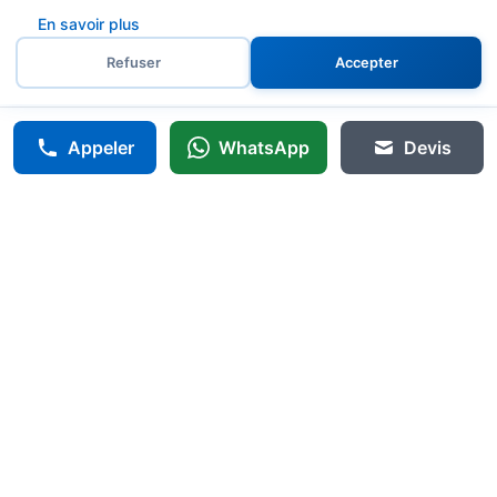
En savoir plus
Refuser
Accepter
Appeler
WhatsApp
Devis
Agir-Serrurerie
🔐
Annemasse
24h/24
Serrurier professionnel à Annemasse avec service certifié.
Intervention rapide 24h/24 pour tous vos besoins en serrurerie,
sécurité et dépannage urgent.
06 75 94 54 18