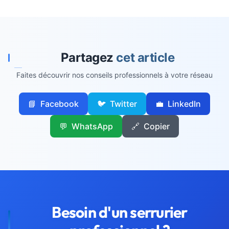
Partagez
cet article
Faites découvrir nos conseils professionnels à votre réseau
📘
Facebook
🐦
Twitter
💼
LinkedIn
💬
WhatsApp
🔗
Copier
Besoin d'un
serrurier