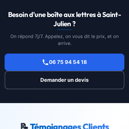
Besoin d'une boîte aux lettres à Saint-
Julien ?
On répond 7j/7. Appelez, on vous dit le prix, et on
arrive.
06 75 94 54 18
Demander un devis
📝
Témoignages Clients