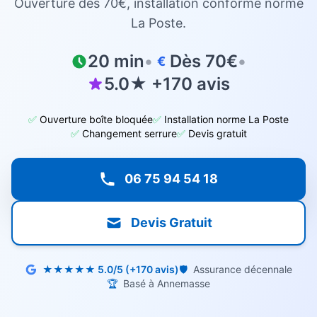
Ouverture dès 70€, installation conforme norme
La Poste.
20 min
•
Dès 70€
•
€
5.0★ +170 avis
✅
Ouverture boîte bloquée
✅
Installation norme La Poste
✅
Changement serrure
✅
Devis gratuit
06 75 94 54 18
Devis Gratuit
★★★★★ 5.0/5 (+170 avis)
🛡️
Assurance décennale
🏆
Basé à Annemasse