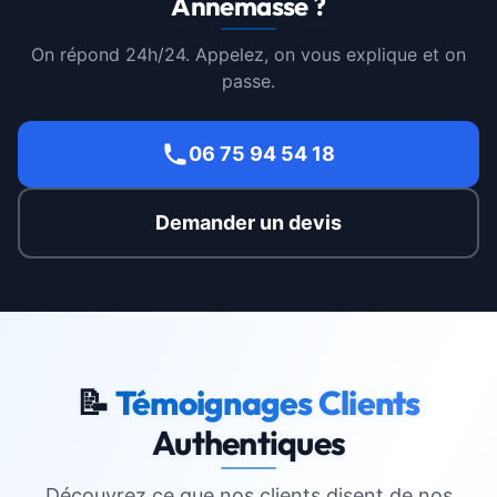
Annemasse ?
On répond 24h/24. Appelez, on vous explique et on
passe.
06 75 94 54 18
Demander un devis
📝
Témoignages Clients
Authentiques
Découvrez ce que nos clients disent de nos