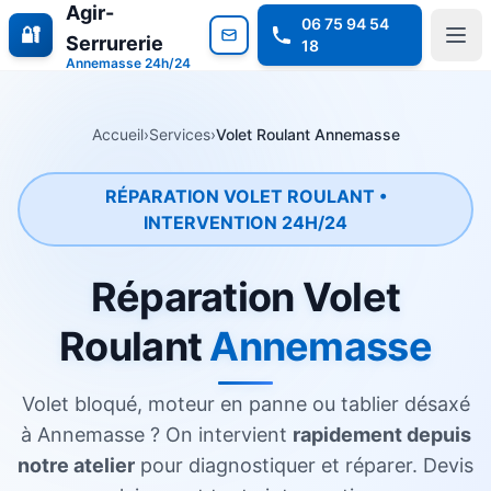
Agir-
06 75 94 54
🔐
Serrurerie
18
Annemasse 24h/24
Accueil
›
Services
›
Volet Roulant Annemasse
RÉPARATION VOLET ROULANT •
INTERVENTION 24H/24
Réparation Volet
Roulant
Annemasse
Volet bloqué, moteur en panne ou tablier désaxé
à Annemasse ? On intervient
rapidement depuis
notre atelier
pour diagnostiquer et réparer. Devis