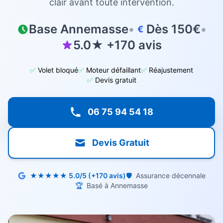
clair avant toute intervention.
Base Annemasse
•
Dès 150€
•
€
5.0★ +170 avis
✅
Volet bloqué
✅
Moteur défaillant
✅
Réajustement
✅
Devis gratuit
06 75 94 54 18
Devis Gratuit
★★★★★ 5.0/5 (+170 avis)
🛡️
Assurance décennale
🏆
Basé à Annemasse