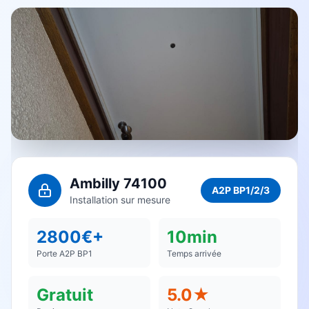
Ambilly 74100
A2P BP1/2/3
Installation sur mesure
2800€+
10min
Porte A2P BP1
Temps arrivée
Gratuit
5.0★