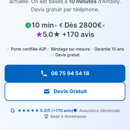
actuelle. On est basés à
10 minutes
d'Ambilly.
Devis gratuit par téléphone.
10 min
•
Dès 2800€
•
€
5.0★ +170 avis
✅
Porte certifiée A2P
✅
Blindage sur mesure
✅
Garantie 10 ans
✅
Devis gratuit
06 75 94 54 18
Devis Gratuit
★★★★★ 5.0/5 (+170 avis)
🛡️
Assurance décennale
🏆
Basé à Annemasse