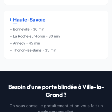
Haute-Savoie
•
Bonneville
- 30 min
• La Roche-sur-Foron - 30 min
•
Annecy
- 45 min
• Thonon-les-Bains - 35 min
Besoin d'une porte blindée à Ville-la-
Grand ?
On vous conseille gratuitement et on vous fait un
devis personnalisé.