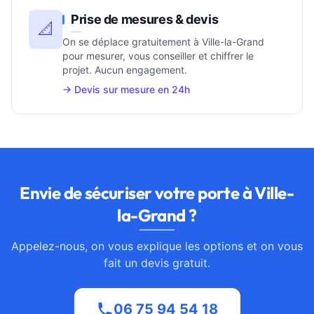
Prise de mesures & devis
📐
On se déplace gratuitement à Ville-la-Grand
pour mesurer, vous conseiller et chiffrer le
projet. Aucun engagement.
→ Devis sur mesure en 24h
Envie de sécuriser votre porte à Ville-
la-Grand ?
Appelez-nous, on vous explique les options et on vous
fait un devis gratuit.
06 75 94 54 18